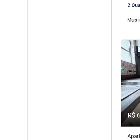
2 Qua
Mais 
R$ 
Apar