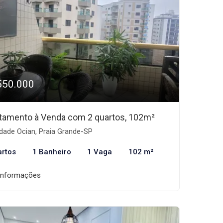
550.000
tamento à Venda com 2 quartos, 102m²
dade Ocian, Praia Grande-SP
artos
1 Banheiro
1 Vaga
102 m²
informações