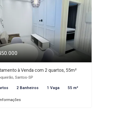
450.000
tamento à Venda com 2 quartos, 55m²
queirão, Santos-SP
artos
2 Banheiros
1 Vaga
55 m²
informações