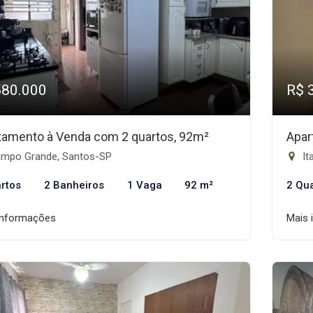
580.000
R$ 
tamento à Venda com 2 quartos, 92m²
Apar
mpo Grande, Santos-SP
It
rtos
2 Banheiros
1 Vaga
92 m²
2 Qu
informações
Mais 