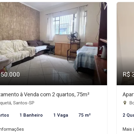
350.000
R$ 
tamento à Venda com 2 quartos, 75m²
Apar
quetá, Santos-SP
Bo
rtos
1 Banheiro
1 Vaga
75 m²
2 Qu
informações
Mais 