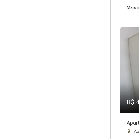
Mais 
R$ 
Apar
Ap