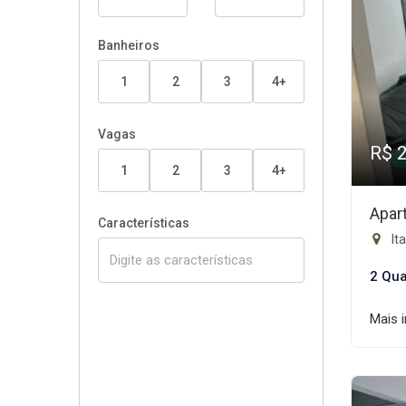
Banheiros
1
2
3
4+
Vagas
R$ 
1
2
3
4+
Apar
Características
Ita
2 Qua
Mais 