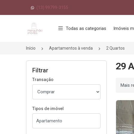
(13) 99799-3155
Página inicial
Todas as categorias
Imóveis m
Início
Apartamentos à venda
2 Quartos
29 A
Filtrar
Transação
Ordenar
Tipos de imóvel