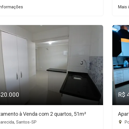
informações
Mais 
420.000
R$ 
tamento à Venda com 2 quartos, 51m²
Apar
arecida, Santos-SP
Po