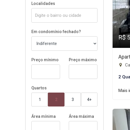
Localidades
Em condomínio fechado?
R$ 
Apar
Preço mínimo
Preço máximo
Ca
2 Qua
Quartos
Mais 
1
2
3
4+
Área mínima
Área máxima