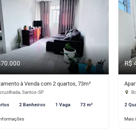
470.000
R$ 
tamento à Venda com 2 quartos, 73m²
Apar
cruzilhada, Santos-SP
Bo
rtos
2 Banheiros
1 Vaga
73 m²
2 Qu
informações
Mais 