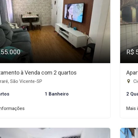
255.000
R$ 
tamento à Venda com 2 quartos
Apar
raré, São Vicente-SP
Ci
rtos
1 Banheiro
2 Qu
informações
Mais 