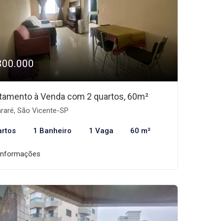
300.000
tamento à Venda com 2 quartos, 60m²
araré, São Vicente-SP
artos
1 Banheiro
1 Vaga
60 m²
informações