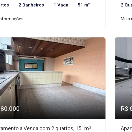
rtos
2 Banheiros
1 Vaga
51 m²
2 Qu
informações
Mais 
680.000
R$ 
tamento à Venda com 2 quartos, 151m²
Apar