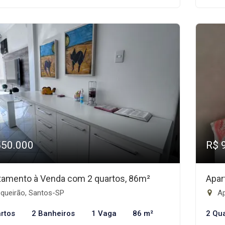
550.000
R$ 
tamento à Venda com 2 quartos, 86m²
Apar
queirão, Santos-SP
Ap
rtos
2 Banheiros
1 Vaga
86 m²
2 Qu