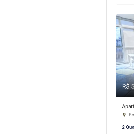
R$ 
Apar
Bo
2 Qua