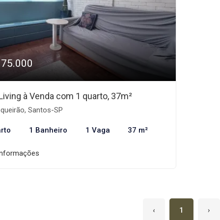
375.000
 Living à Venda com 1 quarto, 37m²
queirão, Santos-SP
rto
1 Banheiro
1 Vaga
37 m²
informações
‹
1
›