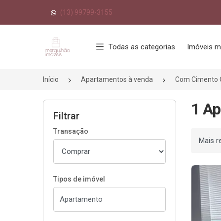
(13) 99799-3155
Página inicial
Todas as categorias
Imóveis m
Início
Apartamentos à venda
Com Cimento
1 A
Filtrar
Transação
Ordenar
Tipos de imóvel