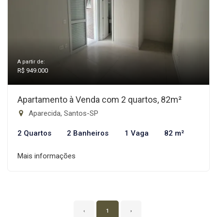
A partir de:
R$ 949.000
Apartamento à Venda com 2 quartos, 82m²
Aparecida, Santos-SP
2 Quartos
2 Banheiros
1 Vaga
82 m²
Mais informações
‹
1
›