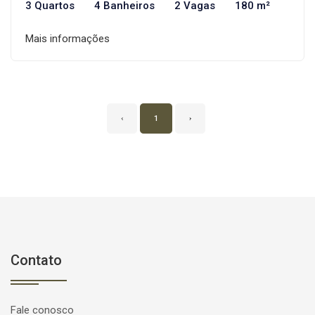
3 Quartos
4 Banheiros
2 Vagas
180 m²
Mais informações
‹
1
›
Contato
Fale conosco