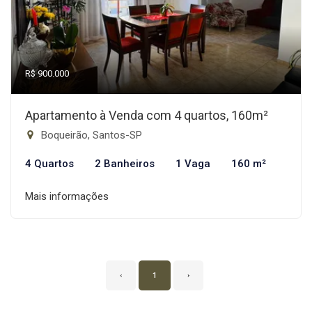
R$ 900.000
Apartamento à Venda com 4 quartos, 160m²
Boqueirão, Santos-SP
4 Quartos
2 Banheiros
1 Vaga
160 m²
Mais informações
‹
1
›