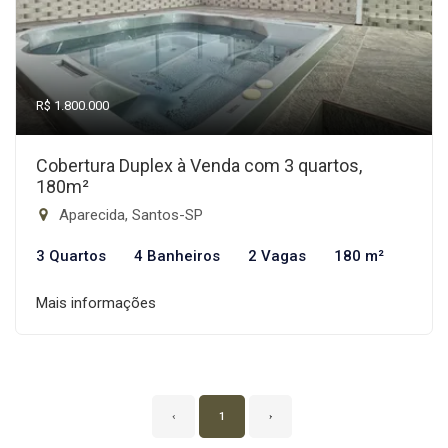
R$ 1.800.000
Cobertura Duplex à Venda com 3 quartos,
180m²
Aparecida, Santos-SP
3 Quartos
4 Banheiros
2 Vagas
180 m²
Mais informações
‹
1
›