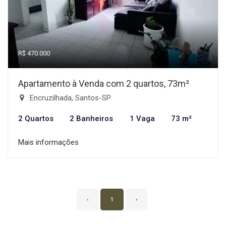
R$ 470.000
Apartamento à Venda com 2 quartos, 73m²
Encruzilhada, Santos-SP
2 Quartos
2 Banheiros
1 Vaga
73 m²
Mais informações
‹
1
›