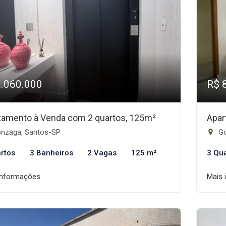
1.060.000
R$ 
tamento à Venda com 2 quartos, 125m²
Apar
nzaga, Santos-SP
Go
rtos
3 Banheiros
2 Vagas
125 m²
3 Qu
informações
Mais 