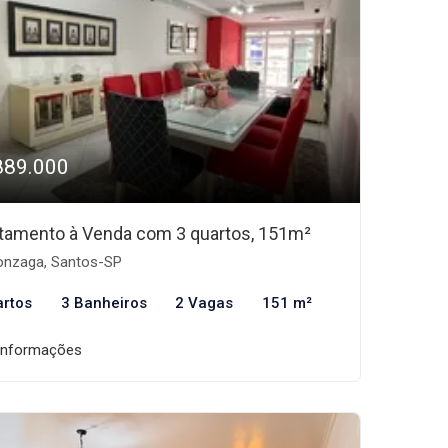
889.000
tamento à Venda com 3 quartos, 151m²
nzaga, Santos-SP
artos
3 Banheiros
2 Vagas
151 m²
informações