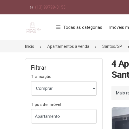
(13) 99799-3155
Página inicial
Todas as categorias
Imóveis m
Início
Apartamentos à venda
Santos/SP
4 Ap
Filtrar
Sant
Transação
Ordenar
Tipos de imóvel