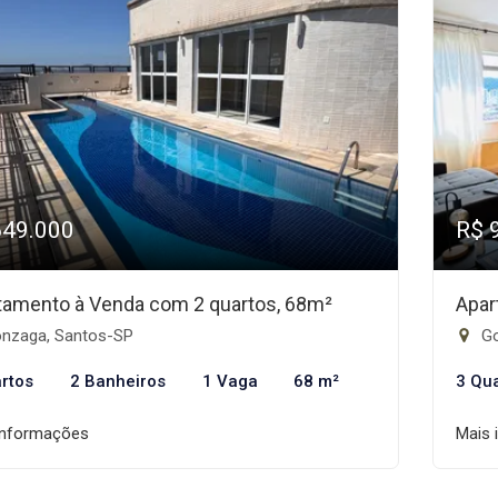
649.000
R$ 
tamento à Venda com 2 quartos, 68m²
Apar
nzaga, Santos-SP
Go
rtos
2 Banheiros
1 Vaga
68 m²
3 Qu
informações
Mais 