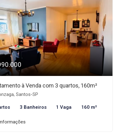
990.000
tamento à Venda com 3 quartos, 160m²
nzaga, Santos-SP
artos
3 Banheiros
1 Vaga
160 m²
informações