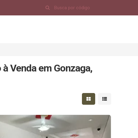
o à Venda em Gonzaga,
Mostrar resultados em 
Mostrar resultad