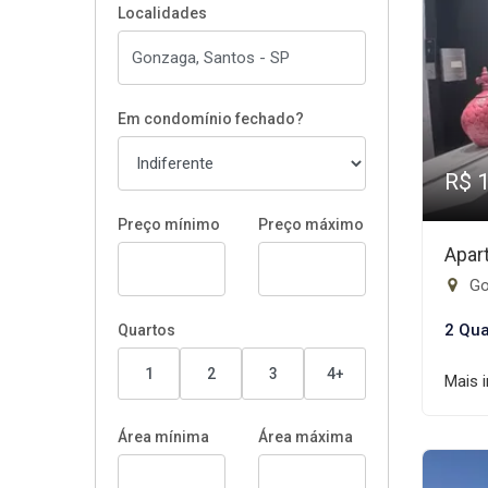
Localidades
Em condomínio fechado?
R$ 
Preço mínimo
Preço máximo
Apar
Go
2 Qua
Quartos
1
2
3
4+
Mais 
Área mínima
Área máxima