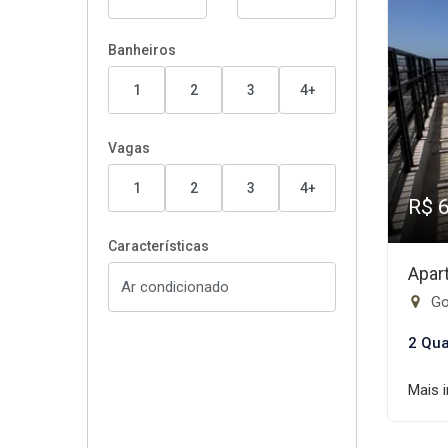
Banheiros
1
2
3
4+
Vagas
1
2
3
4+
R$ 
Características
Apar
Go
2 Qua
Mais 