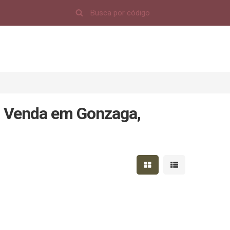
à Venda em Gonzaga,
Mostrar resultados em 
Mostrar resultad