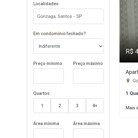
Localidades
Em condomínio fechado?
R$ 
Preço mínimo
Preço máximo
Apar
Go
1 Qua
Quartos
1
2
3
4+
Mais 
Área mínima
Área máxima