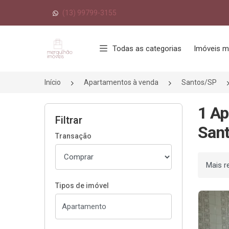
(13) 99799-3155
Página inicial
Todas as categorias
Imóveis m
Início
Apartamentos à venda
Santos/SP
1 Ap
Filtrar
Sant
Transação
Ordenar
Tipos de imóvel