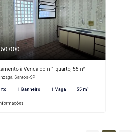
460.000
tamento à Venda com 1 quarto, 55m²
nzaga, Santos-SP
rto
1 Banheiro
1 Vaga
55 m²
informações