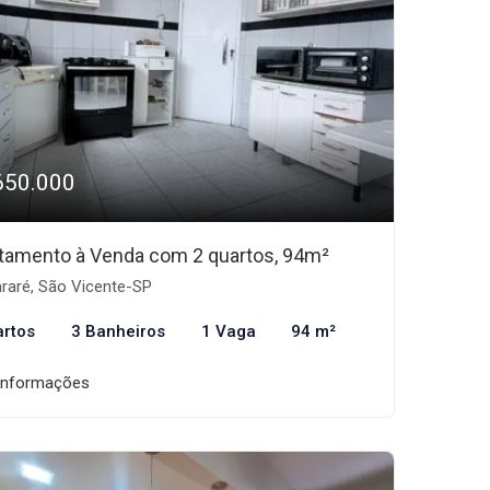
650.000
tamento à Venda com 2 quartos, 94m²
araré, São Vicente-SP
artos
3 Banheiros
1 Vaga
94 m²
informações