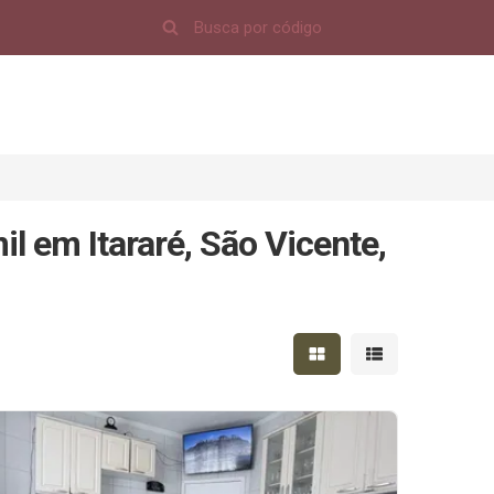
l em Itararé, São Vicente,
Mostrar resultados em 
Mostrar resultad