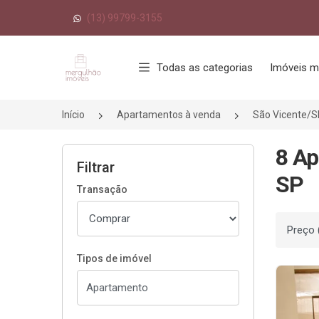
(13) 99799-3155
Página inicial
Todas as categorias
Imóveis m
Início
Apartamentos à venda
São Vicente/S
8 Ap
Filtrar
SP
Transação
Ordenar
Tipos de imóvel