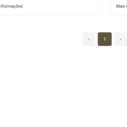
informações
Mais 
‹
1
›