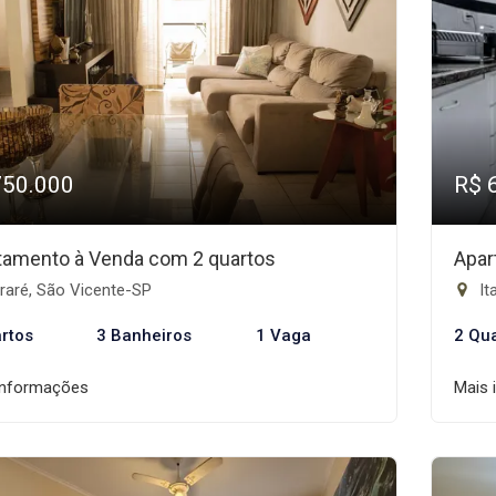
750.000
R$ 
tamento à Venda com 2 quartos
Apar
raré, São Vicente-SP
It
rtos
3 Banheiros
1 Vaga
2 Qu
informações
Mais 