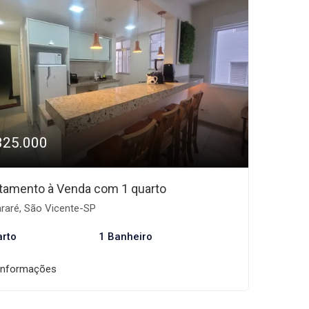
325.000
tamento à Venda com 1 quarto
araré, São Vicente-SP
arto
1 Banheiro
informações