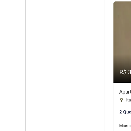
R$ 
Apar
Ita
2 Qua
Mais 