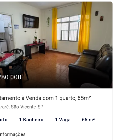
280.000
tamento à Venda com 1 quarto, 65m²
araré, São Vicente-SP
arto
1 Banheiro
1 Vaga
65 m²
informações