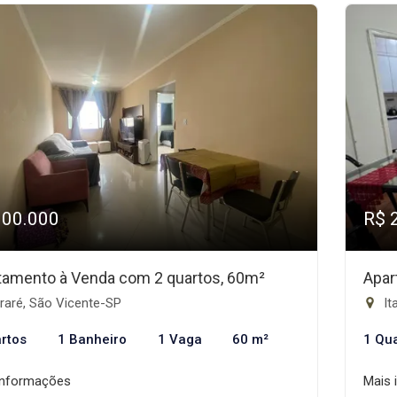
300.000
R$ 
tamento à Venda com 2 quartos, 60m²
Apar
raré, São Vicente-SP
It
rtos
1 Banheiro
1 Vaga
60 m²
1 Qu
informações
Mais 