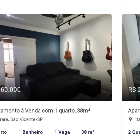
260.000
R$ 
tamento à Venda com 1 quarto, 38m²
Apar
raré, São Vicente-SP
It
rto
1 Banheiro
1 Vaga
38 m²
2 Qu