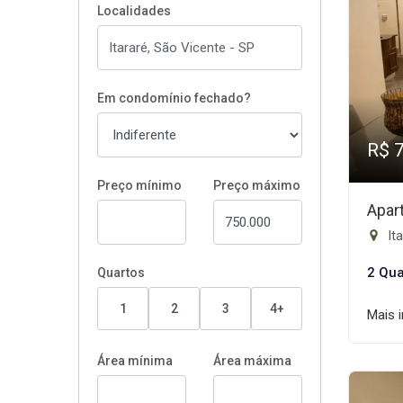
Localidades
Em condomínio fechado?
R$ 
Preço mínimo
Preço máximo
Apar
Ita
2 Qua
Quartos
1
2
3
4+
Mais 
Área mínima
Área máxima