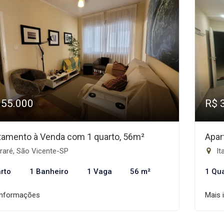
355.000
R$ 
tamento à Venda com 1 quarto, 56m²
Apar
raré, São Vicente-SP
It
rto
1 Banheiro
1 Vaga
56 m²
1 Qu
informações
Mais 