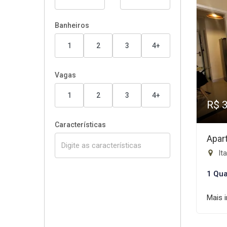
Banheiros
1
2
3
4+
Vagas
1
2
3
4+
R$ 
Características
Apar
Ita
1 Qua
Mais 