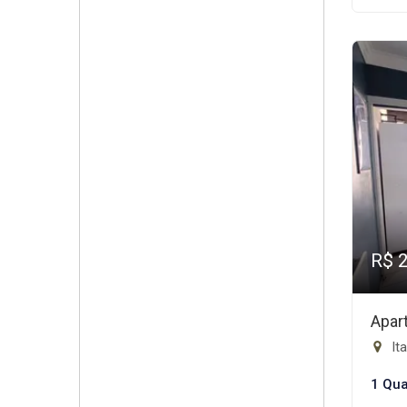
R$ 
Apar
Ita
1 Qua