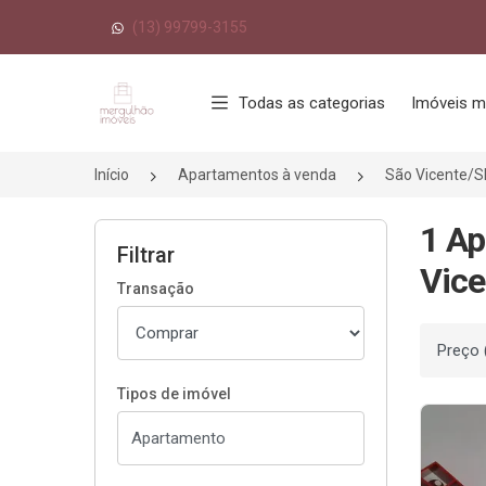
(13) 99799-3155
Página inicial
Todas as categorias
Imóveis m
Início
Apartamentos à venda
São Vicente/S
1 Ap
Filtrar
Vice
Transação
Ordenar
Tipos de imóvel