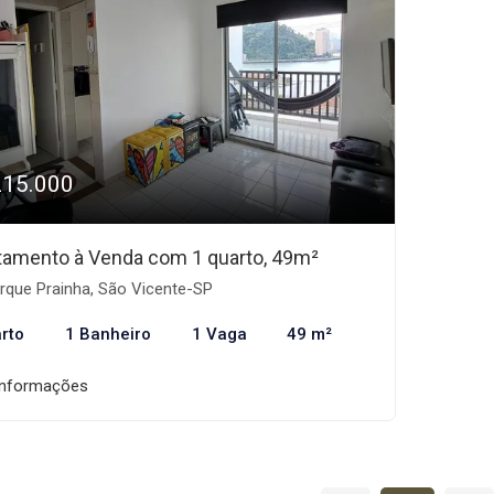
215.000
tamento à Venda com 1 quarto, 49m²
rque Prainha, São Vicente-SP
rto
1 Banheiro
1 Vaga
49 m²
informações