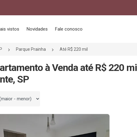
ais vistos
Novidades
Fale conosco
P
Parque Prainha
Até R$ 220 mil
artamento à Venda até R$ 220 mi
nte, SP
 por