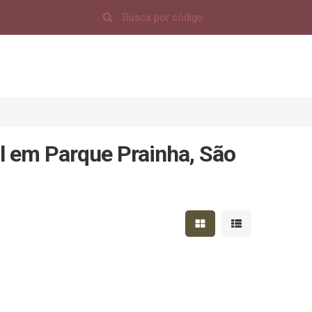
l em Parque Prainha, São
Mostrar resultados em 
Mostrar resultad