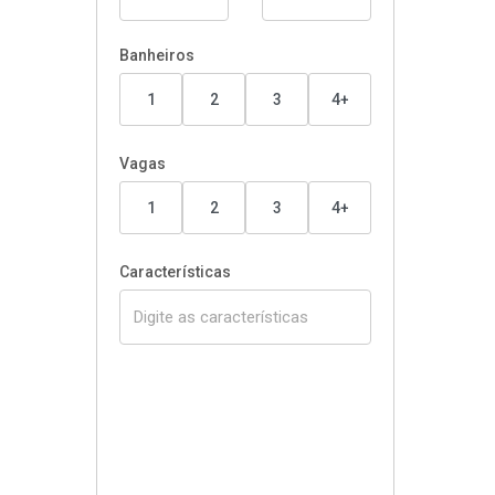
Banheiros
1
2
3
4+
Vagas
1
2
3
4+
Características