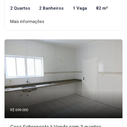
2 Quartos
2 Banheiros
1 Vaga
82 m²
Mais informações
R$ 699.000
Casa Sobreposta à Venda com 3 quartos,