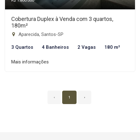
R$ 1.800.000
Cobertura Duplex à Venda com 3 quartos,
180m²
Aparecida, Santos-SP
3 Quartos
4 Banheiros
2 Vagas
180 m²
Mais informações
‹
1
›