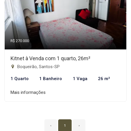
R$ 270.000
Kitnet à Venda com 1 quarto, 26m²
Boqueirão, Santos-SP
1 Quarto
1 Banheiro
1 Vaga
26 m²
Mais informações
‹
1
›