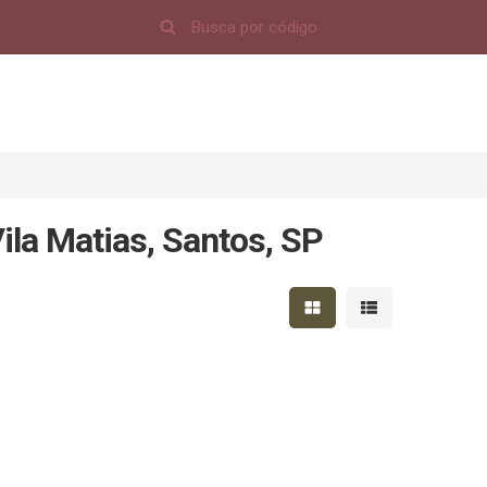
ila Matias, Santos, SP
Mostrar resultados em 
Mostrar resultad