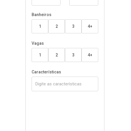
Banheiros
1
2
3
4+
Vagas
1
2
3
4+
Características