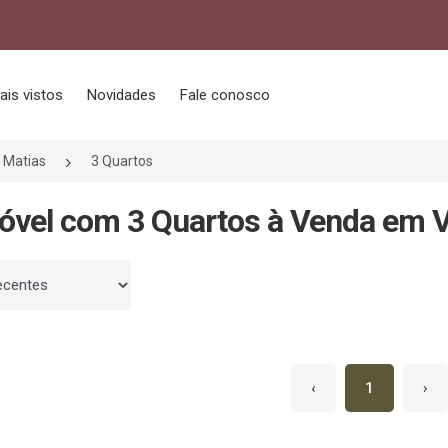
ais vistos
Novidades
Fale conosco
a Matias
3 Quartos
óvel com 3 Quartos à Venda em V
 por
‹
1
›