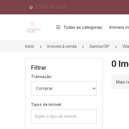
(13) 99799-3155
Página inicial
Todas as categorias
Imóveis m
Início
Imóveis à venda
Santos/SP
Vil
0 Im
Filtrar
Transação
Ordenar
Tipos de imóvel