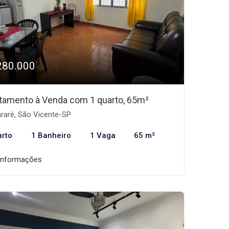
280.000
tamento à Venda com 1 quarto, 65m²
araré, São Vicente-SP
arto
1 Banheiro
1 Vaga
65 m²
informações