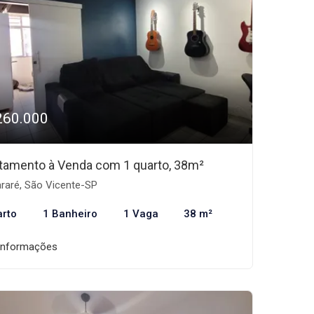
260.000
tamento à Venda com 1 quarto, 38m²
araré, São Vicente-SP
arto
1 Banheiro
1 Vaga
38 m²
informações