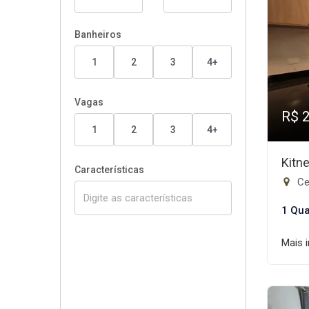
Banheiros
1
2
3
4+
Vagas
R$ 
1
2
3
4+
Kitn
Características
Ce
1 Qua
Mais 