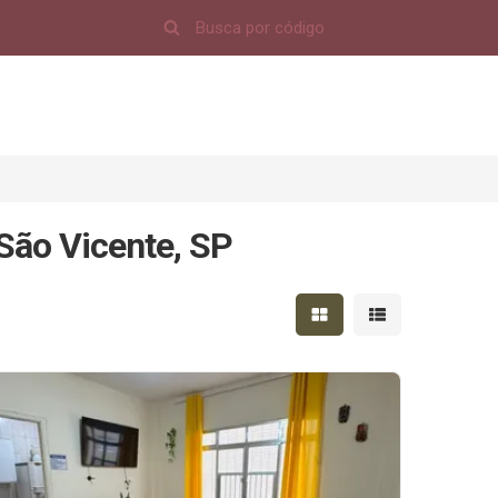
São Vicente, SP
Mostrar resultados em 
Mostrar resultad