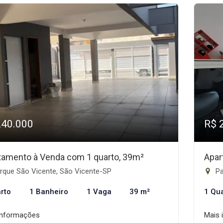
240.000
R$ 
tamento à Venda com 1 quarto, 39m²
Apar
rque São Vicente, São Vicente-SP
Pa
rto
1 Banheiro
1 Vaga
39 m²
1 Qu
informações
Mais 