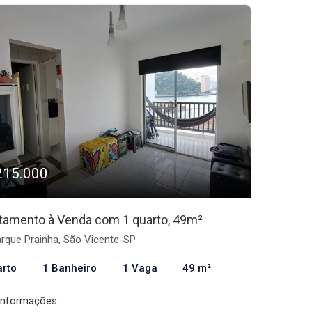
215.000
tamento à Venda com 1 quarto, 49m²
rque Prainha, São Vicente-SP
arto
1 Banheiro
1 Vaga
49 m²
informações