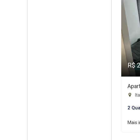
R$ 
Apar
Ita
2 Qua
Mais 