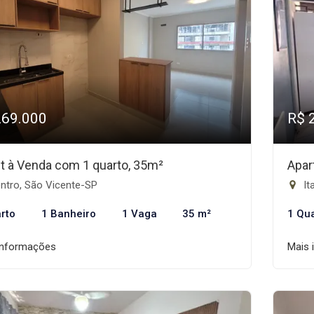
269.000
R$ 
et à Venda com 1 quarto, 35m²
Apar
ntro, São Vicente-SP
It
rto
1 Banheiro
1 Vaga
35 m²
1 Qu
informações
Mais 