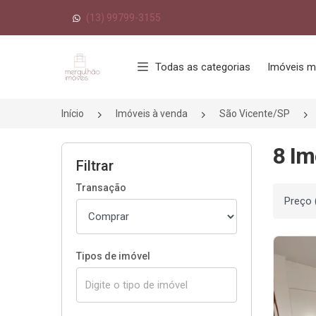
(13) 99799-3155
Página inicial
Todas as categorias
Imóveis m
Início
Imóveis à venda
São Vicente/SP
8 Im
Filtrar
Transação
Ordenar
Tipos de imóvel