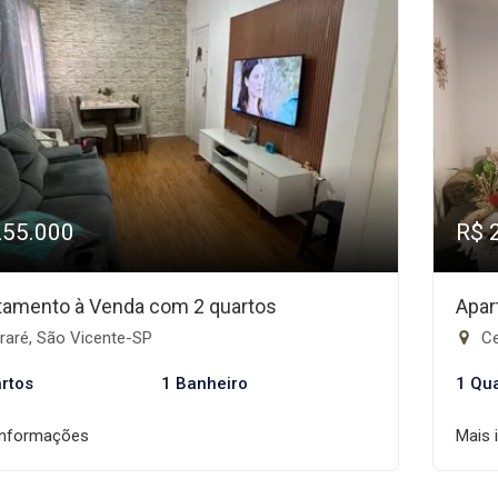
255.000
R$ 
tamento à Venda com 2 quartos
Apar
raré, São Vicente-SP
Ce
rtos
1 Banheiro
1 Qu
informações
Mais 