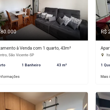
280.000
R$ 
tamento à Venda com 1 quarto, 43m²
Apar
ntro, São Vicente-SP
It
rto
1 Banheiro
43 m²
1 Qu
informações
Mais 