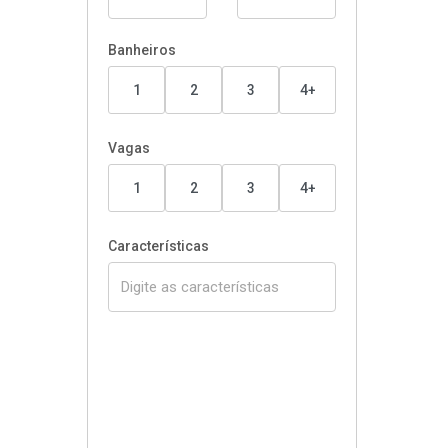
Banheiros
1
2
3
4+
Vagas
1
2
3
4+
Características