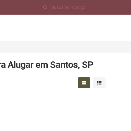
a Alugar em Santos, SP
Mostrar resultados em 
Mostrar resultad