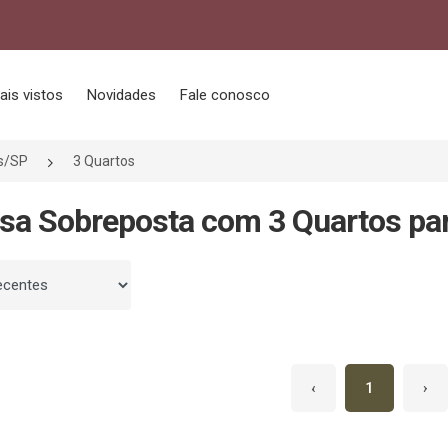
ais vistos
Novidades
Fale conosco
s/SP
3 Quartos
sa Sobreposta com 3 Quartos par
 por
‹
1
›