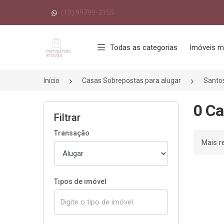
(13) 99799-3155
Página inicial
Todas as categorias
Imóveis m
Início
Casas Sobrepostas para alugar
Santo
0 Ca
Filtrar
Transação
Ordenar
Tipos de imóvel