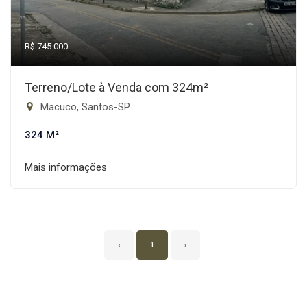
R$ 745.000
Terreno/Lote à Venda com 324m²
Macuco, Santos-SP
324 M²
Mais informações
‹
1
›