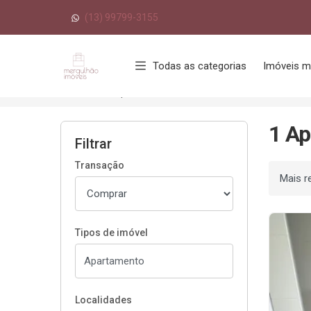
(13) 99799-3155
Página inicial
Todas as categorias
Imóveis m
Início
Apartamentos à venda
Santos/SP
1 Ap
Filtrar
Transação
Ordenar
Tipos de imóvel
Localidades