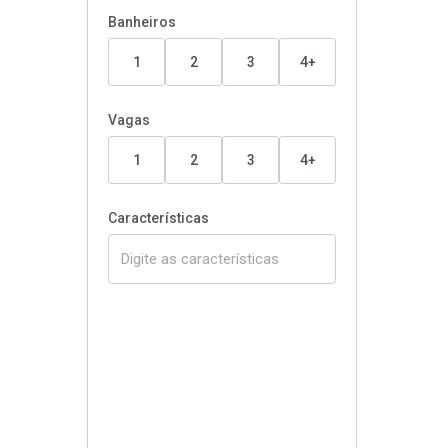
Banheiros
1
2
3
4+
Vagas
1
2
3
4+
Características