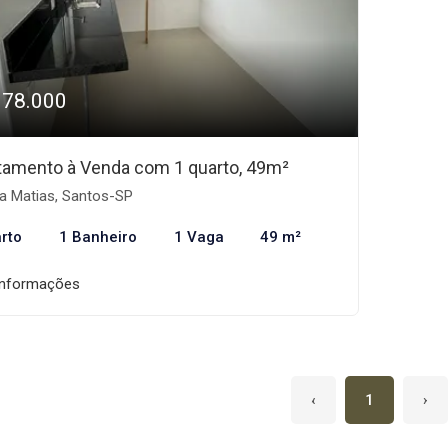
378.000
tamento à Venda com 1 quarto, 49m²
a Matias, Santos-SP
rto
1 Banheiro
1 Vaga
49 m²
informações
‹
1
›