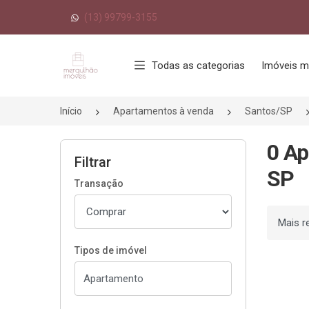
(13) 99799-3155
Página inicial
Todas as categorias
Imóveis m
Início
Apartamentos à venda
Santos/SP
0 Ap
Filtrar
SP
Transação
Ordenar
Tipos de imóvel