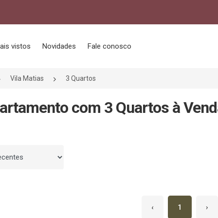
ais vistos
Novidades
Fale conosco
Vila Matias
3 Quartos
artamento com 3 Quartos à Venda
 por
‹
1
›