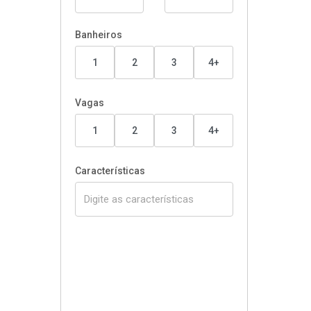
Banheiros
1
2
3
4+
Vagas
1
2
3
4+
Características