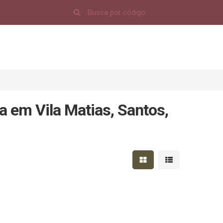
 em Vila Matias, Santos,
Mostrar resultados em 
Mostrar resultad