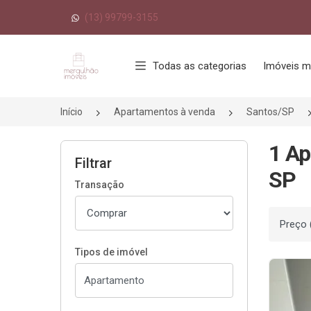
(13) 99799-3155
Página inicial
Todas as categorias
Imóveis m
Início
Apartamentos à venda
Santos/SP
1 Ap
Filtrar
SP
Transação
Ordenar
Tipos de imóvel