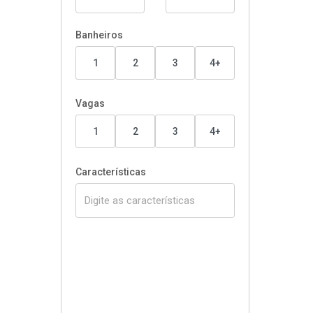
Banheiros
1
2
3
4+
Vagas
1
2
3
4+
Características