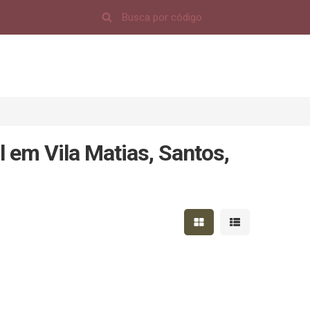
 em Vila Matias, Santos,
Mostrar resultados em 
Mostrar resultad