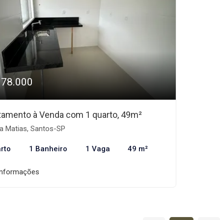
378.000
tamento à Venda com 1 quarto, 49m²
a Matias, Santos-SP
rto
1 Banheiro
1 Vaga
49 m²
informações