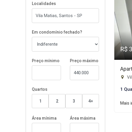
Localidades
Em condomínio fechado?
R$ 
Preço mínimo
Preço máximo
Apar
Vil
1 Qua
Quartos
1
2
3
4+
Mais 
Área mínima
Área máxima