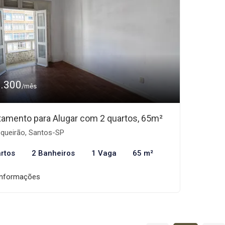
3.300
/mês
tamento para Alugar com 2 quartos, 65m²
queirão, Santos-SP
rtos
2 Banheiros
1 Vaga
65 m²
informações