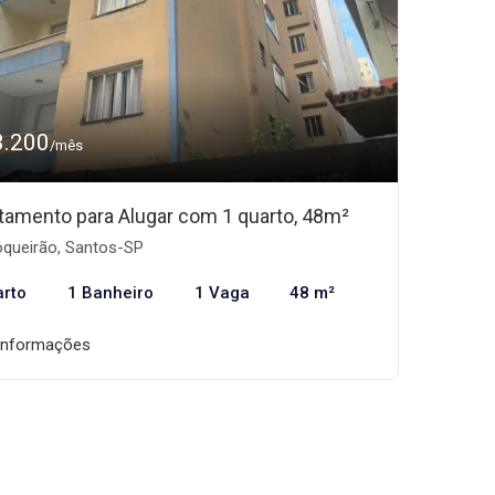
3.200
/mês
tamento para Alugar com 1 quarto, 48m²
queirão, Santos-SP
arto
1 Banheiro
1 Vaga
48 m²
informações