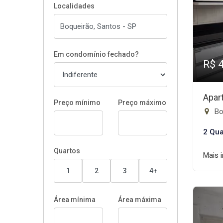
Localidades
Em condomínio fechado?
R$ 
Apar
Preço mínimo
Preço máximo
Bo
2 Qua
Quartos
Mais 
1
2
3
4+
Área mínima
Área máxima