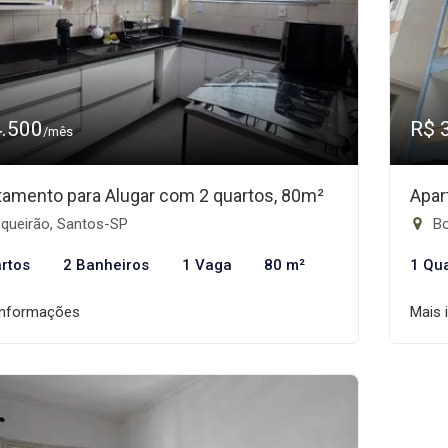
4.500
R$ 
/mês
tamento para Alugar com 2 quartos, 80m²
Apar
queirão, Santos-SP
Bo
rtos
2 Banheiros
1 Vaga
80 m²
1 Qu
informações
Mais 