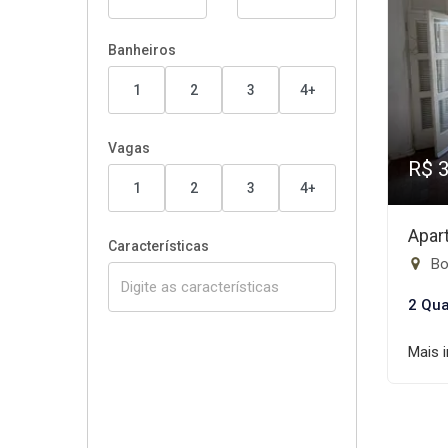
Banheiros
1
2
3
4+
Vagas
R$ 
1
2
3
4+
Apar
Características
Bo
2 Qua
Mais 