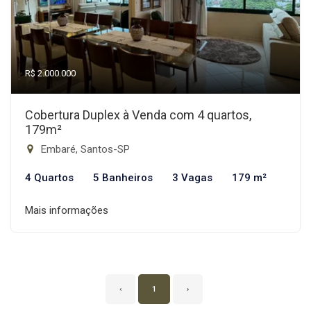
R$ 2.000.000
Cobertura Duplex à Venda com 4 quartos,
179m²
Embaré, Santos-SP
4 Quartos
5 Banheiros
3 Vagas
179 m²
Mais informações
‹
1
›