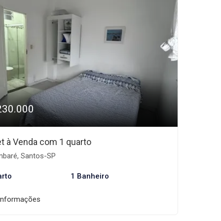
230.000
et à Venda com 1 quarto
baré, Santos-SP
arto
1 Banheiro
informações