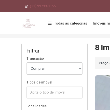
(13) 99799-3155
Página inicial
Todas as categorias
Imóveis m
Início
Imóveis à venda
Santos/SP
Até
8 Im
Filtrar
Transação
Ordenar
Tipos de imóvel
Localidades