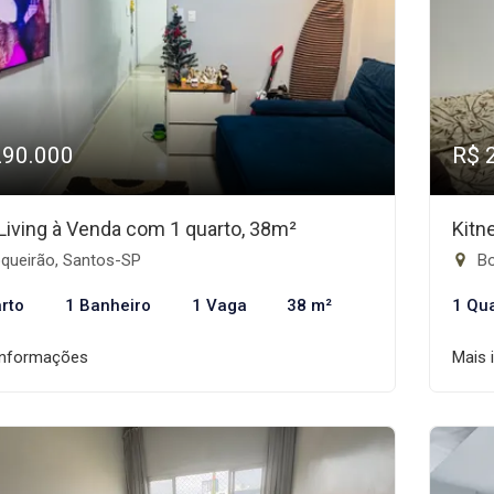
290.000
R$ 
 Living à Venda com 1 quarto, 38m²
Kitn
queirão, Santos-SP
Bo
rto
1 Banheiro
1 Vaga
38 m²
1 Qu
informações
Mais 