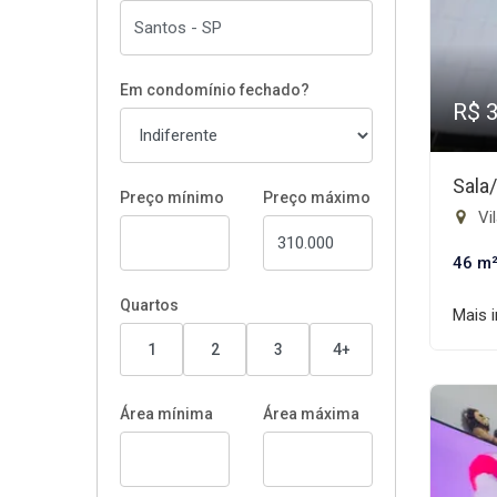
Em condomínio fechado?
R$ 
Sala
Preço mínimo
Preço máximo
Vil
46 m
Quartos
Mais 
1
2
3
4+
Área mínima
Área máxima