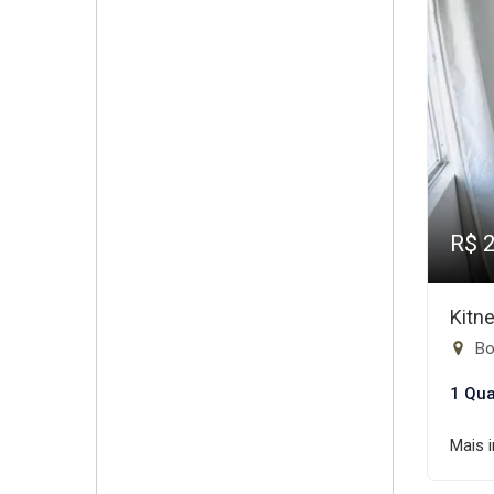
R$ 
Kitn
Bo
1 Qua
Mais 