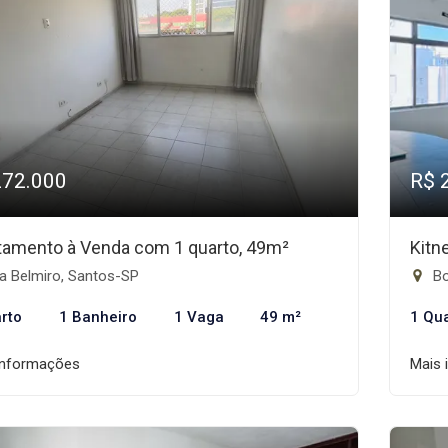
272.000
R$ 
tamento à Venda com 1 quarto, 49m²
Kitn
a Belmiro, Santos-SP
Bo
rto
1 Banheiro
1 Vaga
49 m²
1 Qu
informações
Mais 