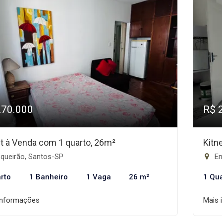
270.000
R$ 
et à Venda com 1 quarto, 26m²
Kitn
queirão, Santos-SP
Em
rto
1 Banheiro
1 Vaga
26 m²
1 Qu
informações
Mais 