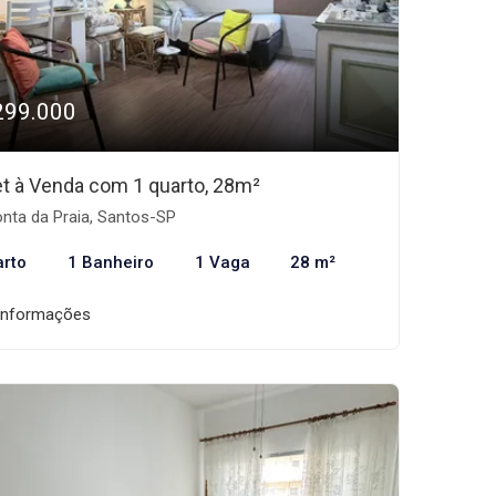
299.000
et à Venda com 1 quarto, 28m²
nta da Praia, Santos-SP
arto
1 Banheiro
1 Vaga
28 m²
informações