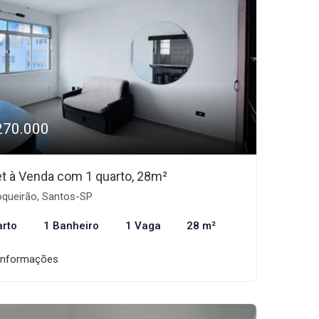
270.000
et à Venda com 1 quarto, 28m²
queirão, Santos-SP
arto
1 Banheiro
1 Vaga
28 m²
informações