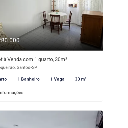
280.000
et à Venda com 1 quarto, 30m²
queirão, Santos-SP
arto
1 Banheiro
1 Vaga
30 m²
informações