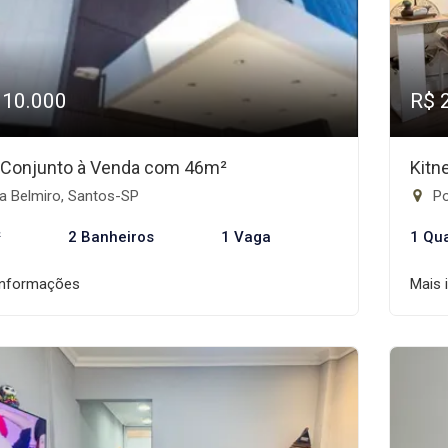
310.000
R$ 
/Conjunto à Venda com 46m²
Kitn
a Belmiro, Santos-SP
Po
²
2 Banheiros
1 Vaga
1 Qu
informações
Mais 