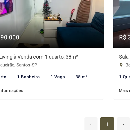
290.000
R$ 
 Living à Venda com 1 quarto, 38m²
Sala
queirão, Santos-SP
Bo
rto
1 Banheiro
1 Vaga
38 m²
1 Qu
informações
Mais 
‹
1
›