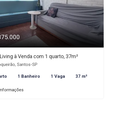
375.000
 Living à Venda com 1 quarto, 37m²
queirão, Santos-SP
arto
1 Banheiro
1 Vaga
37 m²
informações