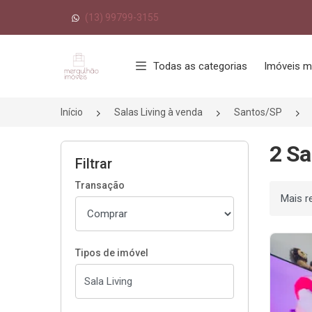
(13) 99799-3155
Página inicial
Todas as categorias
Imóveis m
Início
Salas Living à venda
Santos/SP
2 Sa
Filtrar
Transação
Ordenar
Tipos de imóvel