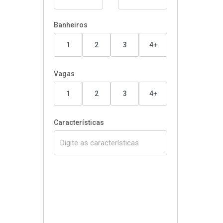
Banheiros
1
2
3
4+
Vagas
1
2
3
4+
Características