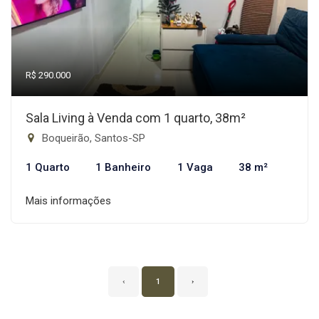
R$ 290.000
Sala Living à Venda com 1 quarto, 38m²
Boqueirão, Santos-SP
1 Quarto
1 Banheiro
1 Vaga
38 m²
Mais informações
‹
1
›